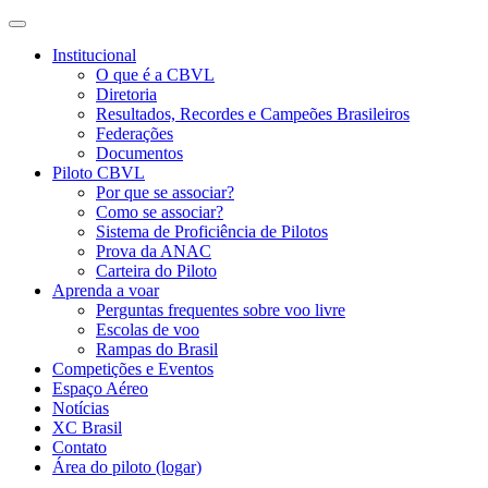
Institucional
O que é a CBVL
Diretoria
Resultados, Recordes e Campeões Brasileiros
Federações
Documentos
Piloto CBVL
Por que se associar?
Como se associar?
Sistema de Proficiência de Pilotos
Prova da ANAC
Carteira do Piloto
Aprenda a voar
Perguntas frequentes sobre voo livre
Escolas de voo
Rampas do Brasil
Competições e Eventos
Espaço Aéreo
Notícias
XC Brasil
Contato
Área do piloto (logar)