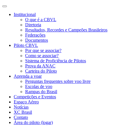
Institucional
O que é a CBVL
Diretoria
Resultados, Recordes e Campeões Brasileiros
Federações
Documentos
Piloto CBVL
Por que se associar?
Como se associar?
Sistema de Proficiência de Pilotos
Prova da ANAC
Carteira do Piloto
Aprenda a voar
Perguntas frequentes sobre voo livre
Escolas de voo
Rampas do Brasil
Competições e Eventos
Espaço Aéreo
Notícias
XC Brasil
Contato
Área do piloto (logar)