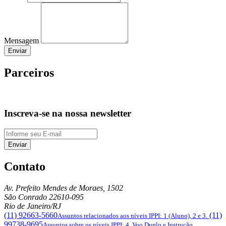
Mensagem
Enviar
Parceiros
Inscreva-se na nossa newsletter
Enviar
Contato
Av. Prefeito Mendes de Moraes, 1502
São Conrado
22610-095
Rio de Janeiro/RJ
(11) 92663-5660
(11)
Assuntos relacionados aos níveis IPPI: 1 (Aluno), 2 e 3.
99738-9695
Assuntos sobre os níveis IPPI: 4, Voo Duplo e Instrução.