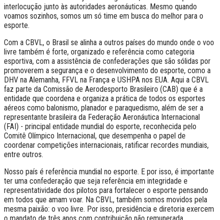
interlocução junto às autoridades aeronáuticas. Mesmo quando
voamos sozinhos, somos um só time em busca do melhor para o
esporte.
Com a CBVL, o Brasil se alinha a outros países do mundo onde o voo
livre também é forte, organizado e referência como categoria
esportiva, com a assistência de confederações que são sólidas por
promoverem a segurança e o desenvolvimento do esporte, como a
DHV na Alemanha, FFVL na França e USHPA nos EUA. Aqui a CBVL
faz parte da Comissão de Aerodesporto Brasileiro (CAB) que é a
entidade que coordena e organiza a prática de todos os esportes
aéreos como balonismo, planador e paraquedismo, além de ser a
representante brasileira da Federação Aeronáutica Internacional
(FAI) - principal entidade mundial do esporte, reconhecida pelo
Comitê Olímpico Internacional, que desempenha o papel de
coordenar competições internacionais, ratificar recordes mundiais,
entre outros.
Nosso país é referência mundial no esporte. E por isso, é importante
ter uma confederação que seja referência em integridade e
representatividade dos pilotos para fortalecer o esporte pensando
em todos que amam voar. Na CBVL, também somos movidos pela
mesma paixão: o voo livre. Por isso, presidência e diretoria exercem
o mandato de três anos com contribuição não remunerada.