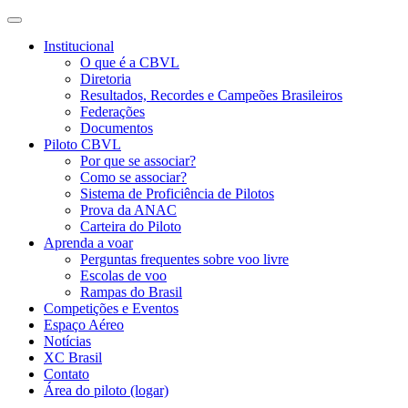
Institucional
O que é a CBVL
Diretoria
Resultados, Recordes e Campeões Brasileiros
Federações
Documentos
Piloto CBVL
Por que se associar?
Como se associar?
Sistema de Proficiência de Pilotos
Prova da ANAC
Carteira do Piloto
Aprenda a voar
Perguntas frequentes sobre voo livre
Escolas de voo
Rampas do Brasil
Competições e Eventos
Espaço Aéreo
Notícias
XC Brasil
Contato
Área do piloto (logar)