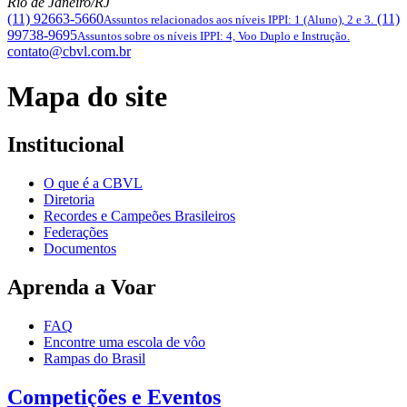
Rio de Janeiro/RJ
(11) 92663-5660
(11)
Assuntos relacionados aos níveis IPPI: 1 (Aluno), 2 e 3.
99738-9695
Assuntos sobre os níveis IPPI: 4, Voo Duplo e Instrução.
contato@cbvl.com.br
Mapa do site
Institucional
O que é a CBVL
Diretoria
Recordes e Campeões Brasileiros
Federações
Documentos
Aprenda a Voar
FAQ
Encontre uma escola de vôo
Rampas do Brasil
Competições e Eventos