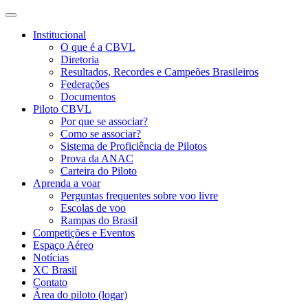
Institucional
O que é a CBVL
Diretoria
Resultados, Recordes e Campeões Brasileiros
Federações
Documentos
Piloto CBVL
Por que se associar?
Como se associar?
Sistema de Proficiência de Pilotos
Prova da ANAC
Carteira do Piloto
Aprenda a voar
Perguntas frequentes sobre voo livre
Escolas de voo
Rampas do Brasil
Competições e Eventos
Espaço Aéreo
Notícias
XC Brasil
Contato
Área do piloto (logar)