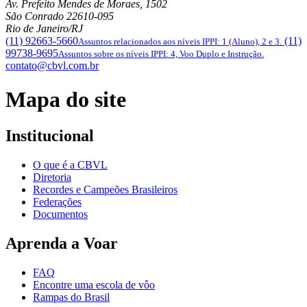
Av. Prefeito Mendes de Moraes, 1502
São Conrado
22610-095
Rio de Janeiro/RJ
(11) 92663-5660
(11)
Assuntos relacionados aos níveis IPPI: 1 (Aluno), 2 e 3.
99738-9695
Assuntos sobre os níveis IPPI: 4, Voo Duplo e Instrução.
contato@cbvl.com.br
Mapa do site
Institucional
O que é a CBVL
Diretoria
Recordes e Campeões Brasileiros
Federações
Documentos
Aprenda a Voar
FAQ
Encontre uma escola de vôo
Rampas do Brasil