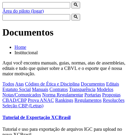
Área do piloto (logar)
Documentos
Home
Institucional
Aqui você encontra manuais, guias, normas, atas de assembleias,
editais e tudo que quiser sobre a CBVL e o esporte que é nossa
maior motivação.
Todos
Atas
Código de Ética e Disciplina
Documentos
Editais
Estatuto Social
Manuais
Contratos
Transparência
Modelos
Notas/Comunicados
Norma Regulamentar
Portarias
Propostas
CBAD/CBP
Prova ANAC
Rankings
Regulamentos
Resoluções
Seleção CBP (Letras)
Tutorial de Exportação XCBrasil
Tutorial e uso para exportação de arquivos IGC para upload no
novo XCBrasil