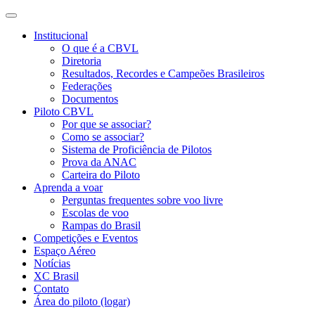
Institucional
O que é a CBVL
Diretoria
Resultados, Recordes e Campeões Brasileiros
Federações
Documentos
Piloto CBVL
Por que se associar?
Como se associar?
Sistema de Proficiência de Pilotos
Prova da ANAC
Carteira do Piloto
Aprenda a voar
Perguntas frequentes sobre voo livre
Escolas de voo
Rampas do Brasil
Competições e Eventos
Espaço Aéreo
Notícias
XC Brasil
Contato
Área do piloto (logar)