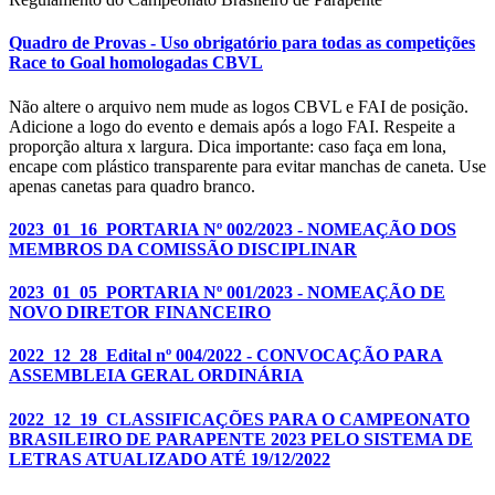
Quadro de Provas - Uso obrigatório para todas as competições
Race to Goal homologadas CBVL
Não altere o arquivo nem mude as logos CBVL e FAI de posição.
Adicione a logo do evento e demais após a logo FAI. Respeite a
proporção altura x largura. Dica importante: caso faça em lona,
encape com plástico transparente para evitar manchas de caneta. Use
apenas canetas para quadro branco.
2023_01_16_PORTARIA Nº 002/2023 - NOMEAÇÃO DOS
MEMBROS DA COMISSÃO DISCIPLINAR
2023_01_05_PORTARIA Nº 001/2023 - NOMEAÇÃO DE
NOVO DIRETOR FINANCEIRO
2022_12_28_Edital nº 004/2022 - CONVOCAÇÃO PARA
ASSEMBLEIA GERAL ORDINÁRIA
2022_12_19_CLASSIFICAÇÕES PARA O CAMPEONATO
BRASILEIRO DE PARAPENTE 2023 PELO SISTEMA DE
LETRAS ATUALIZADO ATÉ 19/12/2022