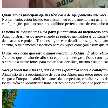
Quais são os principais ajustes técnicos e de equipamento que voc
No momento, estou focado em ajustar meu equipamento para garantir 
configurações para encontrar o equilíbrio perfeito entre desempenho 
O treino de montanha é uma parte fundamental da preparação para 
Aqui no Brasil, estou aproveitando as regiões montanhosas do Espírit
dedicar a esse projeto. Terrenos íngremes e desafiadores, que simulam 
entanto, o treinamento específico para os Alpes começará assim que eu
O que você acha que será o maior desafio no X-Alps? É algo relacio
Acredito que o maior desafio será equilibrar o desgaste físico com 
o corpo e a mente fortes para tomar boas decisões, mesmo estando can
Você já voou nos Alpes? Qual é a sua expectativa sobre a condição
Ainda não tive a oportunidade de voar nos Alpes, mas estou preparado
chegar à Europa em abril, bem antes da competição, e realizar voos d
locais, além de identificar e trabalhar nos pontos críticos que poderão