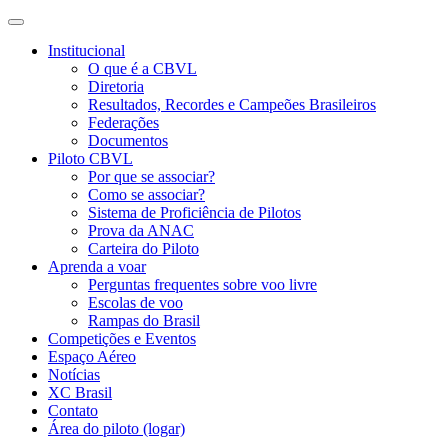
Institucional
O que é a CBVL
Diretoria
Resultados, Recordes e Campeões Brasileiros
Federações
Documentos
Piloto CBVL
Por que se associar?
Como se associar?
Sistema de Proficiência de Pilotos
Prova da ANAC
Carteira do Piloto
Aprenda a voar
Perguntas frequentes sobre voo livre
Escolas de voo
Rampas do Brasil
Competições e Eventos
Espaço Aéreo
Notícias
XC Brasil
Contato
Área do piloto (logar)