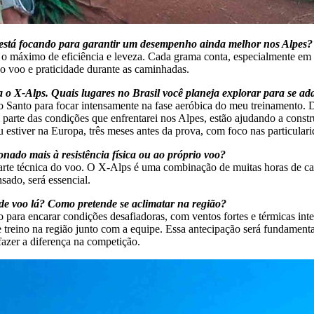
ê está focando para garantir um desempenho ainda melhor nos Alpes?
o máximo de eficiência e leveza. Cada grama conta, especialmente em
no voo e praticidade durante as caminhadas.
o X-Alps. Quais lugares no Brasil você planeja explorar para se ad
o Santo para focar intensamente na fase aeróbica do meu treinamento. De
parte das condições que enfrentarei nos Alpes, estão ajudando a constru
 estiver na Europa, três meses antes da prova, com foco nas particulari
nado mais à resistência física ou ao próprio voo?
a parte técnica do voo. O X-Alps é uma combinação de muitas horas de 
sado, será essencial.
 de voo lá? Como pretende se aclimatar na região?
 para encarar condições desafiadoras, com ventos fortes e térmicas int
e treino na região junto com a equipe. Essa antecipação será fundament
 fazer a diferença na competição.