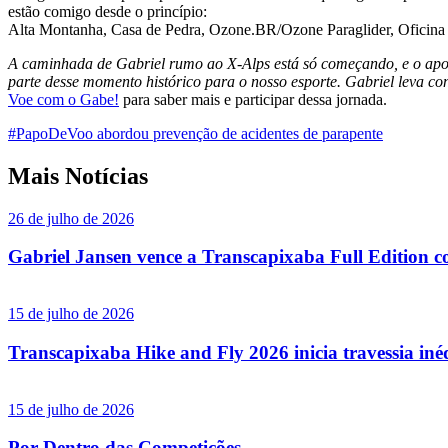
estão comigo desde o princípio:
Alta Montanha, Casa de Pedra, Ozone.BR/Ozone Paraglider, Oficina M
A caminhada de Gabriel rumo ao X-Alps está só começando, e o apoio
parte desse momento histórico para o nosso esporte. Gabriel leva co
Voe
com
o
Gabe!
para saber mais e participar dessa jornada.
#PapoDeVoo abordou prevenção de acidentes de parapente
Mais Notícias
26 de julho de 2026
Gabriel Jansen vence a Transcapixaba Full Edition co
15 de julho de 2026
Transcapixaba Hike and Fly 2026 inicia travessia iné
15 de julho de 2026
Por Dentro das Competições