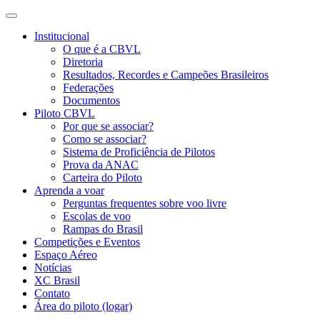
Institucional
O que é a CBVL
Diretoria
Resultados, Recordes e Campeões Brasileiros
Federações
Documentos
Piloto CBVL
Por que se associar?
Como se associar?
Sistema de Proficiência de Pilotos
Prova da ANAC
Carteira do Piloto
Aprenda a voar
Perguntas frequentes sobre voo livre
Escolas de voo
Rampas do Brasil
Competições e Eventos
Espaço Aéreo
Notícias
XC Brasil
Contato
Área do piloto (logar)