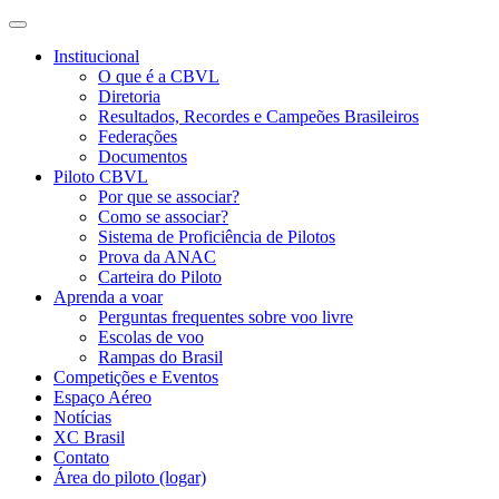
Institucional
O que é a CBVL
Diretoria
Resultados, Recordes e Campeões Brasileiros
Federações
Documentos
Piloto CBVL
Por que se associar?
Como se associar?
Sistema de Proficiência de Pilotos
Prova da ANAC
Carteira do Piloto
Aprenda a voar
Perguntas frequentes sobre voo livre
Escolas de voo
Rampas do Brasil
Competições e Eventos
Espaço Aéreo
Notícias
XC Brasil
Contato
Área do piloto (logar)