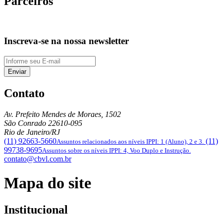
Parceiros
Inscreva-se na nossa newsletter
Enviar
Contato
Av. Prefeito Mendes de Moraes, 1502
São Conrado
22610-095
Rio de Janeiro/RJ
(11) 92663-5660
(11)
Assuntos relacionados aos níveis IPPI: 1 (Aluno), 2 e 3.
99738-9695
Assuntos sobre os níveis IPPI: 4, Voo Duplo e Instrução.
contato@cbvl.com.br
Mapa do site
Institucional