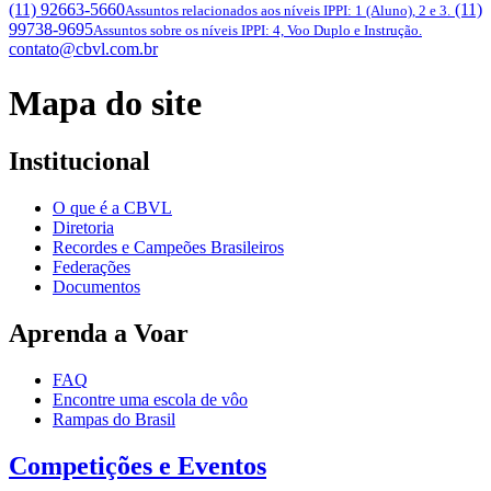
(11) 92663-5660
(11)
Assuntos relacionados aos níveis IPPI: 1 (Aluno), 2 e 3.
99738-9695
Assuntos sobre os níveis IPPI: 4, Voo Duplo e Instrução.
contato@cbvl.com.br
Mapa do site
Institucional
O que é a CBVL
Diretoria
Recordes e Campeões Brasileiros
Federações
Documentos
Aprenda a Voar
FAQ
Encontre uma escola de vôo
Rampas do Brasil
Competições e Eventos