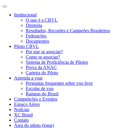
Institucional
O que é a CBVL
Diretoria
Resultados, Recordes e Campeões Brasileiros
Federações
Documentos
Piloto CBVL
Por que se associar?
Como se associar?
Sistema de Proficiência de Pilotos
Prova da ANAC
Carteira do Piloto
Aprenda a voar
Perguntas frequentes sobre voo livre
Escolas de voo
Rampas do Brasil
Competições e Eventos
Espaço Aéreo
Notícias
XC Brasil
Contato
Área do piloto (logar)