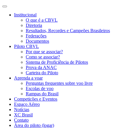
Institucional
O que é a CBVL
Diretoria
Resultados, Recordes e Campeões Brasileiros
Federações
Documentos
Piloto CBVL
Por que se associar?
Como se associar?
Sistema de Proficiência de Pilotos
Prova da ANAC
Carteira do Piloto
Aprenda a voar
Perguntas frequentes sobre voo livre
Escolas de voo
Rampas do Brasil
Competições e Eventos
Espaço Aéreo
Notícias
XC Brasil
Contato
Área do piloto (logar)