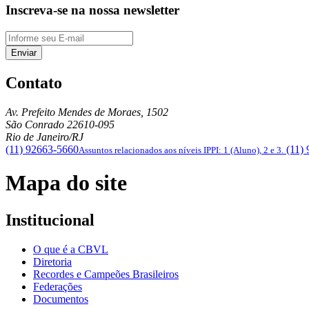
Inscreva-se na nossa newsletter
Enviar
Contato
Av. Prefeito Mendes de Moraes, 1502
São Conrado
22610-095
Rio de Janeiro/RJ
(11) 92663-5660
(11)
Assuntos relacionados aos níveis IPPI: 1 (Aluno), 2 e 3.
Mapa do site
Institucional
O que é a CBVL
Diretoria
Recordes e Campeões Brasileiros
Federações
Documentos