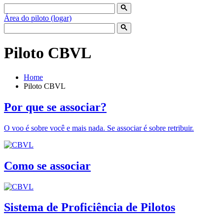
Área do piloto (logar)
Piloto CBVL
Home
Piloto CBVL
Por que se associar?
O voo é sobre você e mais nada. Se associar é sobre retribuir.
Como se associar
Sistema de Proficiência de Pilotos