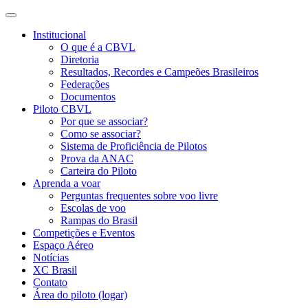
Institucional
O que é a CBVL
Diretoria
Resultados, Recordes e Campeões Brasileiros
Federações
Documentos
Piloto CBVL
Por que se associar?
Como se associar?
Sistema de Proficiência de Pilotos
Prova da ANAC
Carteira do Piloto
Aprenda a voar
Perguntas frequentes sobre voo livre
Escolas de voo
Rampas do Brasil
Competições e Eventos
Espaço Aéreo
Notícias
XC Brasil
Contato
Área do piloto (logar)