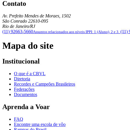
Contato
Av. Prefeito Mendes de Moraes, 1502
São Conrado
22610-095
Rio de Janeiro/RJ
(11) 92663-5660
(11)
Assuntos relacionados aos níveis IPPI: 1 (Aluno), 2 e 3.
Mapa do site
Institucional
O que é a CBVL
Diretoria
Recordes e Campeões Brasileiros
Federações
Documentos
Aprenda a Voar
FAQ
Encontre uma escola de vôo
Rampas do Brasil