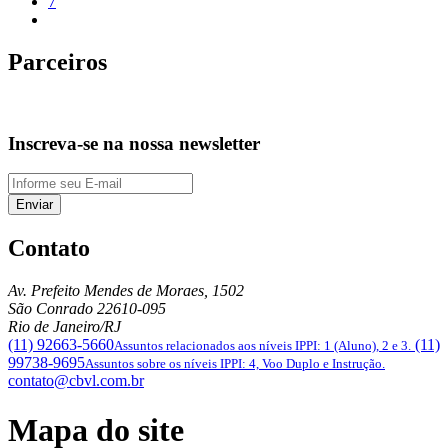
7
Parceiros
Inscreva-se na nossa newsletter
Enviar
Contato
Av. Prefeito Mendes de Moraes, 1502
São Conrado
22610-095
Rio de Janeiro/RJ
(11) 92663-5660
(11)
Assuntos relacionados aos níveis IPPI: 1 (Aluno), 2 e 3.
99738-9695
Assuntos sobre os níveis IPPI: 4, Voo Duplo e Instrução.
contato@cbvl.com.br
Mapa do site