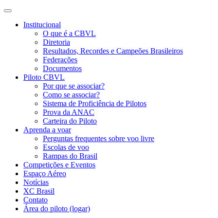
Institucional
O que é a CBVL
Diretoria
Resultados, Recordes e Campeões Brasileiros
Federações
Documentos
Piloto CBVL
Por que se associar?
Como se associar?
Sistema de Proficiência de Pilotos
Prova da ANAC
Carteira do Piloto
Aprenda a voar
Perguntas frequentes sobre voo livre
Escolas de voo
Rampas do Brasil
Competições e Eventos
Espaço Aéreo
Notícias
XC Brasil
Contato
Área do piloto (logar)