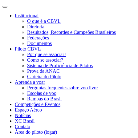
Institucional
O que é a CBVL
Diretoria
Resultados, Recordes e Campeões Brasileiros
Federações
Documentos
Piloto CBVL
Por que se associar?
Como se associar?
Sistema de Proficiência de Pilotos
Prova da ANAC
Carteira do Piloto
Aprenda a voar
Perguntas frequentes sobre voo livre
Escolas de voo
Rampas do Brasil
Competições e Eventos
Espaço Aéreo
Notícias
XC Brasil
Contato
Área do piloto (logar)