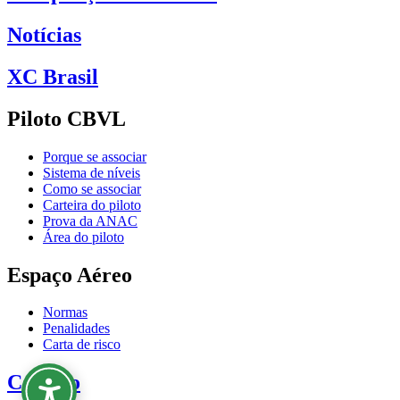
Notícias
XC Brasil
Piloto CBVL
Porque se associar
Sistema de níveis
Como se associar
Carteira do piloto
Prova da ANAC
Área do piloto
Espaço Aéreo
Normas
Penalidades
Carta de risco
Contato