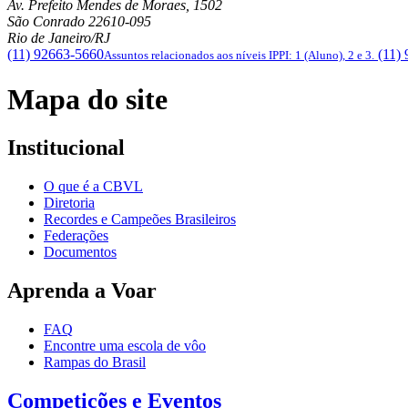
Av. Prefeito Mendes de Moraes, 1502
São Conrado
22610-095
Rio de Janeiro/RJ
(11) 92663-5660
(11)
Assuntos relacionados aos níveis IPPI: 1 (Aluno), 2 e 3.
Mapa do site
Institucional
O que é a CBVL
Diretoria
Recordes e Campeões Brasileiros
Federações
Documentos
Aprenda a Voar
FAQ
Encontre uma escola de vôo
Rampas do Brasil
Competições e Eventos