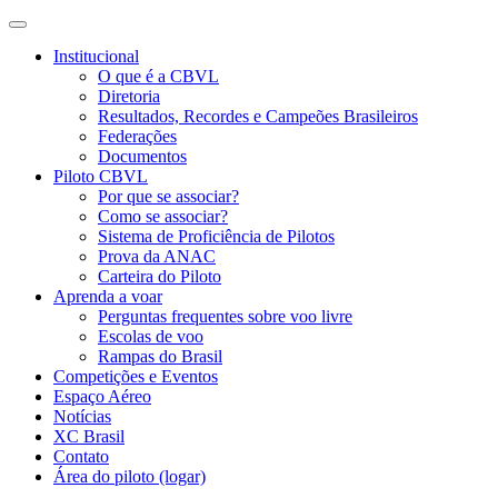
Institucional
O que é a CBVL
Diretoria
Resultados, Recordes e Campeões Brasileiros
Federações
Documentos
Piloto CBVL
Por que se associar?
Como se associar?
Sistema de Proficiência de Pilotos
Prova da ANAC
Carteira do Piloto
Aprenda a voar
Perguntas frequentes sobre voo livre
Escolas de voo
Rampas do Brasil
Competições e Eventos
Espaço Aéreo
Notícias
XC Brasil
Contato
Área do piloto (logar)