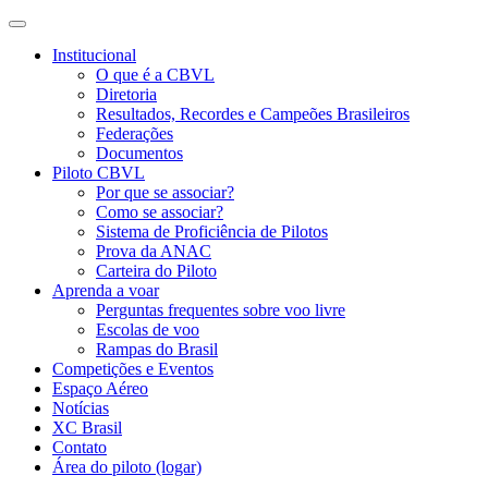
Institucional
O que é a CBVL
Diretoria
Resultados, Recordes e Campeões Brasileiros
Federações
Documentos
Piloto CBVL
Por que se associar?
Como se associar?
Sistema de Proficiência de Pilotos
Prova da ANAC
Carteira do Piloto
Aprenda a voar
Perguntas frequentes sobre voo livre
Escolas de voo
Rampas do Brasil
Competições e Eventos
Espaço Aéreo
Notícias
XC Brasil
Contato
Área do piloto (logar)