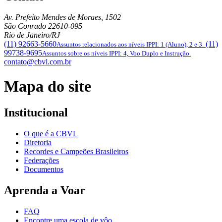
Av. Prefeito Mendes de Moraes, 1502
São Conrado
22610-095
Rio de Janeiro/RJ
(11) 92663-5660
(11)
Assuntos relacionados aos níveis IPPI: 1 (Aluno), 2 e 3.
99738-9695
Assuntos sobre os níveis IPPI: 4, Voo Duplo e Instrução.
contato@cbvl.com.br
Mapa do site
Institucional
O que é a CBVL
Diretoria
Recordes e Campeões Brasileiros
Federações
Documentos
Aprenda a Voar
FAQ
Encontre uma escola de vôo