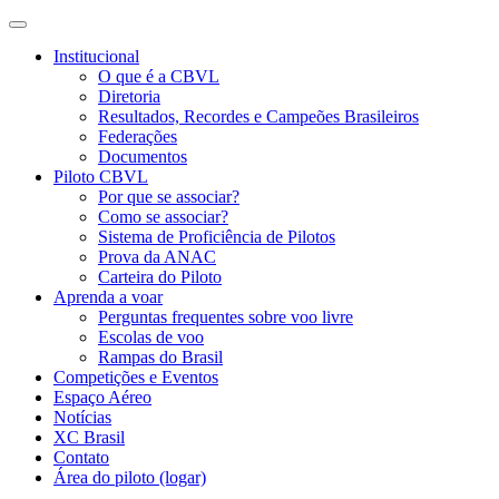
Institucional
O que é a CBVL
Diretoria
Resultados, Recordes e Campeões Brasileiros
Federações
Documentos
Piloto CBVL
Por que se associar?
Como se associar?
Sistema de Proficiência de Pilotos
Prova da ANAC
Carteira do Piloto
Aprenda a voar
Perguntas frequentes sobre voo livre
Escolas de voo
Rampas do Brasil
Competições e Eventos
Espaço Aéreo
Notícias
XC Brasil
Contato
Área do piloto (logar)