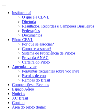
Institucional
O que é a CBVL
Diretoria
Resultados, Recordes e Campeões Brasileiros
Federações
Documentos
Piloto CBVL
Por que se associar?
Como se associar?
Sistema de Proficiência de Pilotos
Prova da ANAC
Carteira do Piloto
Aprenda a voar
Perguntas frequentes sobre voo livre
Escolas de voo
Rampas do Brasil
Competições e Eventos
Espaço Aéreo
Notícias
XC Brasil
Contato
Área do piloto (logar)