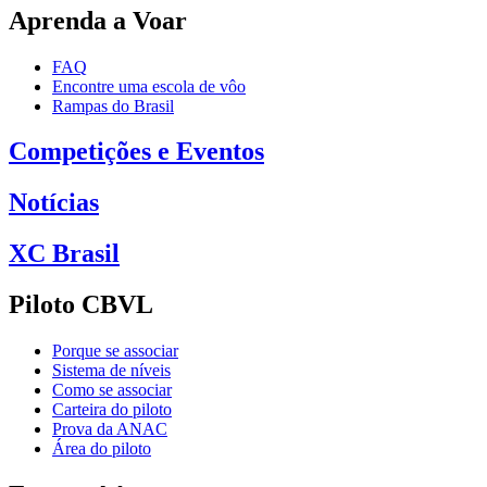
Aprenda a Voar
FAQ
Encontre uma escola de vôo
Rampas do Brasil
Competições e Eventos
Notícias
XC Brasil
Piloto CBVL
Porque se associar
Sistema de níveis
Como se associar
Carteira do piloto
Prova da ANAC
Área do piloto