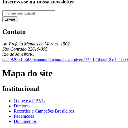
Inscreva-se na nossa newsletter
Enviar
Contato
Av. Prefeito Mendes de Moraes, 1502
São Conrado
22610-095
Rio de Janeiro/RJ
(11) 92663-5660
(11)
Assuntos relacionados aos níveis IPPI: 1 (Aluno), 2 e 3.
Mapa do site
Institucional
O que é a CBVL
Diretoria
Recordes e Campeões Brasileiros
Federações
Documentos