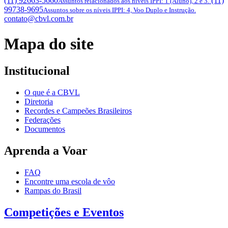
(11) 92663-5660
(11)
Assuntos relacionados aos níveis IPPI: 1 (Aluno), 2 e 3.
99738-9695
Assuntos sobre os níveis IPPI: 4, Voo Duplo e Instrução.
contato@cbvl.com.br
Mapa do site
Institucional
O que é a CBVL
Diretoria
Recordes e Campeões Brasileiros
Federações
Documentos
Aprenda a Voar
FAQ
Encontre uma escola de vôo
Rampas do Brasil
Competições e Eventos