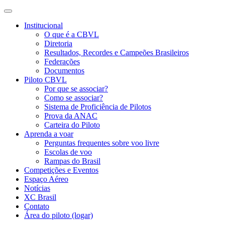
Institucional
O que é a CBVL
Diretoria
Resultados, Recordes e Campeões Brasileiros
Federações
Documentos
Piloto CBVL
Por que se associar?
Como se associar?
Sistema de Proficiência de Pilotos
Prova da ANAC
Carteira do Piloto
Aprenda a voar
Perguntas frequentes sobre voo livre
Escolas de voo
Rampas do Brasil
Competições e Eventos
Espaço Aéreo
Notícias
XC Brasil
Contato
Área do piloto (logar)