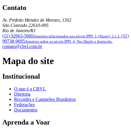
Contato
Av. Prefeito Mendes de Moraes, 1502
São Conrado
22610-095
Rio de Janeiro/RJ
(11) 92663-5660
(11)
Assuntos relacionados aos níveis IPPI: 1 (Aluno), 2 e 3.
99738-9695
Assuntos sobre os níveis IPPI: 4, Voo Duplo e Instrução.
contato@cbvl.com.br
Mapa do site
Institucional
O que é a CBVL
Diretoria
Recordes e Campeões Brasileiros
Federações
Documentos
Aprenda a Voar