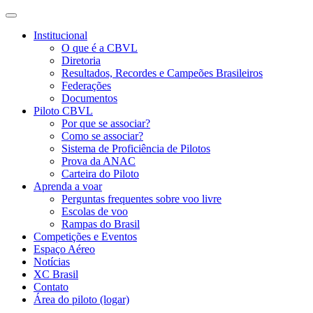
Institucional
O que é a CBVL
Diretoria
Resultados, Recordes e Campeões Brasileiros
Federações
Documentos
Piloto CBVL
Por que se associar?
Como se associar?
Sistema de Proficiência de Pilotos
Prova da ANAC
Carteira do Piloto
Aprenda a voar
Perguntas frequentes sobre voo livre
Escolas de voo
Rampas do Brasil
Competições e Eventos
Espaço Aéreo
Notícias
XC Brasil
Contato
Área do piloto (logar)