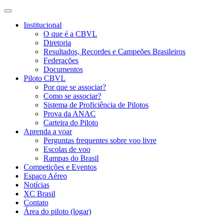
Institucional
O que é a CBVL
Diretoria
Resultados, Recordes e Campeões Brasileiros
Federações
Documentos
Piloto CBVL
Por que se associar?
Como se associar?
Sistema de Proficiência de Pilotos
Prova da ANAC
Carteira do Piloto
Aprenda a voar
Perguntas frequentes sobre voo livre
Escolas de voo
Rampas do Brasil
Competições e Eventos
Espaço Aéreo
Notícias
XC Brasil
Contato
Área do piloto (logar)