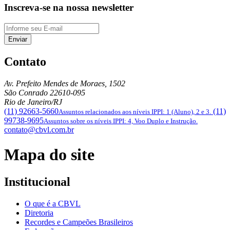
Inscreva-se na nossa newsletter
Enviar
Contato
Av. Prefeito Mendes de Moraes, 1502
São Conrado
22610-095
Rio de Janeiro/RJ
(11) 92663-5660
(11)
Assuntos relacionados aos níveis IPPI: 1 (Aluno), 2 e 3.
99738-9695
Assuntos sobre os níveis IPPI: 4, Voo Duplo e Instrução.
contato@cbvl.com.br
Mapa do site
Institucional
O que é a CBVL
Diretoria
Recordes e Campeões Brasileiros