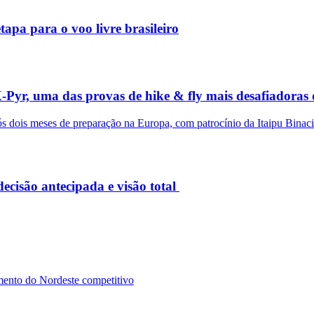
apa para o voo livre brasileiro
X-Pyr, uma das provas de hike & fly mais desafiadora
após dois meses de preparação na Europa, com patrocínio da Itaipu Bina
ecisão antecipada e visão total
imento do Nordeste competitivo