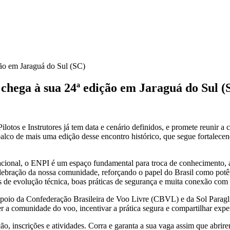
ção em Jaraguá do Sul (SC)
 chega à sua 24ª edição em Jaraguá do Sul (
otos e Instrutores já tem data e cenário definidos, e promete reunir a 
palco de mais uma edição desse encontro histórico, que segue fortalecend
ional, o ENPI é um espaço fundamental para troca de conhecimento, a
lebração da nossa comunidade, reforçando o papel do Brasil como potên
as de evolução técnica, boas práticas de segurança e muita conexão com 
oio da Confederação Brasileira de Voo Livre (CBVL) e da Sol Paraglid
er a comunidade do voo, incentivar a prática segura e compartilhar exper
, inscrições e atividades. Corra e garanta a sua vaga assim que abrire