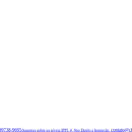
 99738-9695
contato@c
Assuntos sobre os níveis IPPI: 4, Voo Duplo e Instrução.