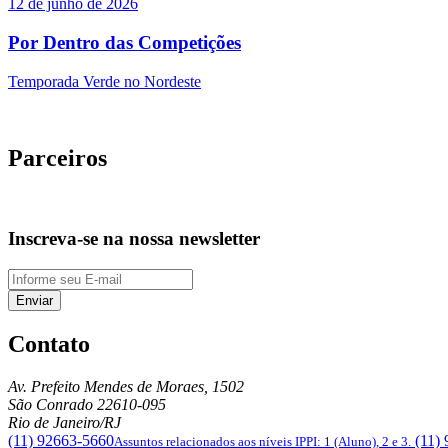
12 de junho de 2026
Por Dentro das Competições
Temporada Verde no Nordeste
Parceiros
Inscreva-se na nossa newsletter
Enviar
Contato
Av. Prefeito Mendes de Moraes, 1502
São Conrado
22610-095
Rio de Janeiro/RJ
(11) 92663-5660
(11)
Assuntos relacionados aos níveis IPPI: 1 (Aluno), 2 e 3.