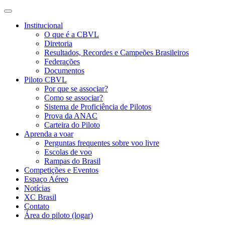
Institucional
O que é a CBVL
Diretoria
Resultados, Recordes e Campeões Brasileiros
Federações
Documentos
Piloto CBVL
Por que se associar?
Como se associar?
Sistema de Proficiência de Pilotos
Prova da ANAC
Carteira do Piloto
Aprenda a voar
Perguntas frequentes sobre voo livre
Escolas de voo
Rampas do Brasil
Competições e Eventos
Espaço Aéreo
Notícias
XC Brasil
Contato
Área do piloto (logar)