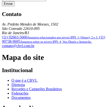
Enviar
Contato
Av. Prefeito Mendes de Moraes, 1502
São Conrado
22610-095
Rio de Janeiro/RJ
(11) 92663-5660
(11)
Assuntos relacionados aos níveis IPPI: 1 (Aluno), 2 e 3.
99738-9695
Assuntos sobre os níveis IPPI: 4, Voo Duplo e Instrução.
contato@cbvl.com.br
Mapa do site
Institucional
O que é a CBVL
Diretoria
Recordes e Campeões Brasileiros
Federações
Documentos