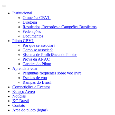
Institucional
O que é a CBVL
Diretoria
Resultados, Recordes e Campeões Brasileiros
Federações
Documentos
Piloto CBVL
Por que se associar?
Como se associar?
Sistema de Proficiência de Pilotos
Prova da ANAC
Carteira do Piloto
Aprenda a voar
Perguntas frequentes sobre voo livre
Escolas de voo
Rampas do Brasil
Competições e Eventos
Espaço Aéreo
Notícias
XC Brasil
Contato
Área do piloto (logar)