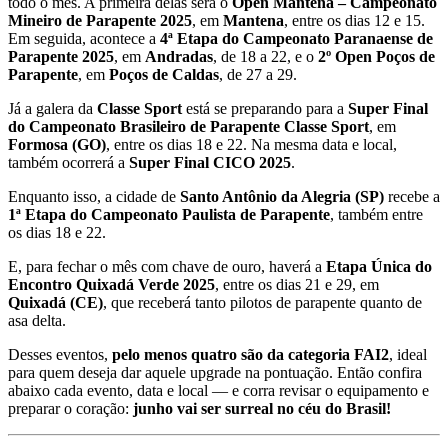
todo o mês. A primeira delas será o
Open Mantena – Campeonato
Mineiro de Parapente 2025
, em
Mantena
, entre os dias 12 e 15.
Em seguida, acontece a
4ª Etapa do Campeonato Paranaense de
Parapente 2025
, em
Andradas
, de 18 a 22, e o
2º Open Poços de
Parapente
, em
Poços de Caldas
, de 27 a 29.
Já a galera da
Classe Sport
está se preparando para a
Super Final
do Campeonato Brasileiro de Parapente Classe Sport
, em
Formosa (GO)
, entre os dias 18 e 22. Na mesma data e local,
também ocorrerá a
Super Final CICO 2025
.
Enquanto isso, a cidade de
Santo Antônio da Alegria (SP)
recebe a
1ª Etapa do Campeonato Paulista de Parapente
, também entre
os dias 18 e 22.
E, para fechar o mês com chave de ouro, haverá a
Etapa Única do
Encontro Quixadá Verde 2025
, entre os dias 21 e 29, em
Quixadá (CE)
, que receberá tanto pilotos de parapente quanto de
asa delta.
Desses eventos,
pelo menos quatro são da categoria FAI2
, ideal
para quem deseja dar aquele upgrade na pontuação. Então confira
abaixo cada evento, data e local — e corra revisar o equipamento e
preparar o coração:
junho vai ser surreal no céu do Brasil!