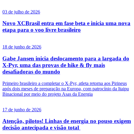
03 de julho de 2026
Novo XCBrasil entra em fase beta e inicia uma nova
etapa para o voo livre brasileiro
18 de junho de 2026
Gabe Jansen inicia deslocamento para a largada do
X-Pyr, uma das provas de hike & fly mais
desafiadoras do mundo
Primeiro brasileiro a completar o X-Pyr, atleta retorna aos Pirineus
após dois meses de preparação na Europa, com patrocínio da Itaipu
Binacional por meio do projeto Asas da Energia
17 de junho de 2026
Atenção, pilotos! Linhas de energia no pouso exigem
decisão antecipada e visão total