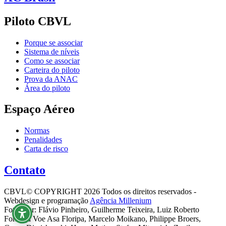
Piloto CBVL
Porque se associar
Sistema de níveis
Como se associar
Carteira do piloto
Prova da ANAC
Área do piloto
Espaço Aéreo
Normas
Penalidades
Carta de risco
Contato
CBVL© COPYRIGHT 2026 Todos os direitos reservados -
Webdesign e programação
Agência Millenium
Fotos por: Flávio Pinheiro, Guilherme Teixeira, Luiz Roberto
Formiga Voe Asa Floripa, Marcelo Moikano, Philippe Broers,