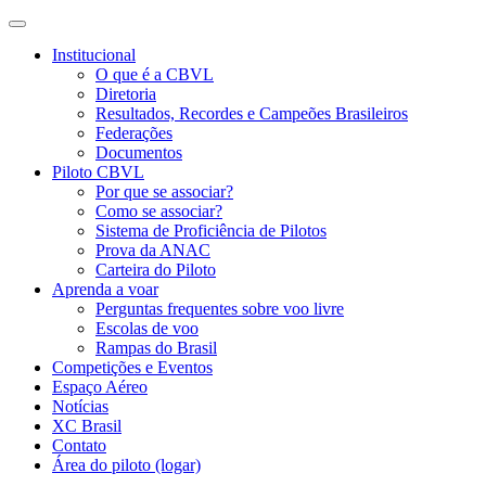
Institucional
O que é a CBVL
Diretoria
Resultados, Recordes e Campeões Brasileiros
Federações
Documentos
Piloto CBVL
Por que se associar?
Como se associar?
Sistema de Proficiência de Pilotos
Prova da ANAC
Carteira do Piloto
Aprenda a voar
Perguntas frequentes sobre voo livre
Escolas de voo
Rampas do Brasil
Competições e Eventos
Espaço Aéreo
Notícias
XC Brasil
Contato
Área do piloto (logar)