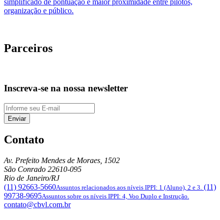
simplificado de pontuação e maior proximidade entre pilotos,
organização e público.
Parceiros
Inscreva-se na nossa newsletter
Enviar
Contato
Av. Prefeito Mendes de Moraes, 1502
São Conrado
22610-095
Rio de Janeiro/RJ
(11) 92663-5660
(11)
Assuntos relacionados aos níveis IPPI: 1 (Aluno), 2 e 3.
99738-9695
Assuntos sobre os níveis IPPI: 4, Voo Duplo e Instrução.
contato@cbvl.com.br